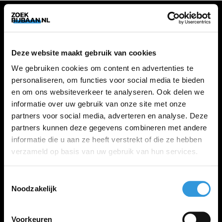
VACATURES
Deze website maakt gebruik van cookies
Alle vacatures
We gebruiken cookies om content en advertenties te
personaliseren, om functies voor social media te bieden
en om ons websiteverkeer te analyseren. Ook delen we
ZOEKBIJBAAN
informatie over uw gebruik van onze site met onze
partners voor social media, adverteren en analyse. Deze
FAQ
partners kunnen deze gegevens combineren met andere
Kennis maken met MELON
informatie die u aan ze heeft verstrekt of die ze hebben
Contact
verzameld op basis van uw gebruik van hun services.
Toestemmingsselectie
LINKS
Noodzakelijk
Inloggen
Inschrijven
Voorkeuren