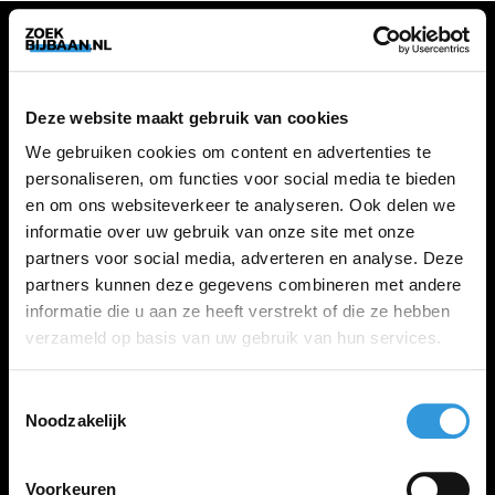
VACATURES
Deze website maakt gebruik van cookies
Alle vacatures
We gebruiken cookies om content en advertenties te
personaliseren, om functies voor social media te bieden
en om ons websiteverkeer te analyseren. Ook delen we
ZOEKBIJBAAN
informatie over uw gebruik van onze site met onze
partners voor social media, adverteren en analyse. Deze
FAQ
partners kunnen deze gegevens combineren met andere
Kennis maken met MELON
informatie die u aan ze heeft verstrekt of die ze hebben
Contact
verzameld op basis van uw gebruik van hun services.
Toestemmingsselectie
LINKS
Noodzakelijk
Inloggen
Inschrijven
Voorkeuren