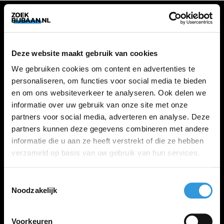
VACATURES
Deze website maakt gebruik van cookies
Alle vacatures
We gebruiken cookies om content en advertenties te
personaliseren, om functies voor social media te bieden
en om ons websiteverkeer te analyseren. Ook delen we
ZOEKBIJBAAN
informatie over uw gebruik van onze site met onze
partners voor social media, adverteren en analyse. Deze
FAQ
partners kunnen deze gegevens combineren met andere
Kennis maken met MELON
informatie die u aan ze heeft verstrekt of die ze hebben
Contact
verzameld op basis van uw gebruik van hun services.
Toestemmingsselectie
LINKS
Noodzakelijk
Inloggen
Inschrijven
Voorkeuren