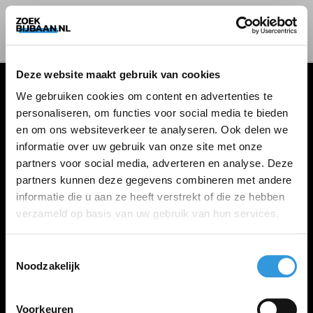
Deze website maakt gebruik van cookies
We gebruiken cookies om content en advertenties te
personaliseren, om functies voor social media te bieden
VACATURES
en om ons websiteverkeer te analyseren. Ook delen we
informatie over uw gebruik van onze site met onze
Alle vacatures
partners voor social media, adverteren en analyse. Deze
partners kunnen deze gegevens combineren met andere
informatie die u aan ze heeft verstrekt of die ze hebben
ZOEKBIJBAAN
verzameld op basis van uw gebruik van hun services.
FAQ
Kennis maken met MELON
Toestemmingsselectie
Noodzakelijk
Contact
Voorkeuren