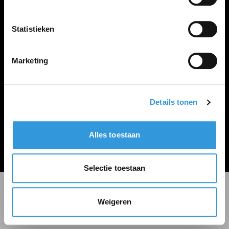
LINKS
Inloggen
Statistieken
Inschrijven
Vacature plaatsen
Marketing
Details tonen
Algemene voorwaarden
Privacy Statement
Alles toestaan
© Zoekbijbaan
Selectie toestaan
Weigeren