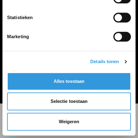
LINKS
Inloggen
Statistieken
Inschrijven
Vacature plaatsen
Marketing
Details tonen
Algemene voorwaarden
Privacy Statement
Alles toestaan
© Zoekbijbaan
Selectie toestaan
Weigeren