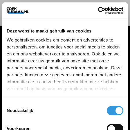
Deze website maakt gebruik van cookies
We gebruiken cookies om content en advertenties te
personaliseren, om functies voor social media te bieden
VACATURES
en om ons websiteverkeer te analyseren. Ook delen we
informatie over uw gebruik van onze site met onze
Alle vacatures
partners voor social media, adverteren en analyse. Deze
partners kunnen deze gegevens combineren met andere
informatie die u aan ze heeft verstrekt of die ze hebben
ZOEKBIJBAAN
verzameld op basis van uw gebruik van hun services.
FAQ
Kennis maken met MELON
Toestemmingsselectie
Noodzakelijk
Contact
Voorkeuren