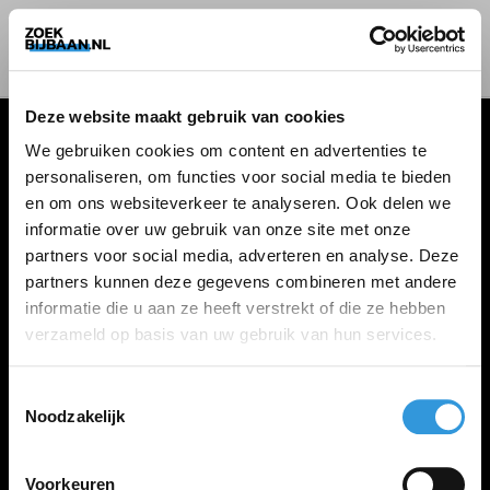
Deze website maakt gebruik van cookies
We gebruiken cookies om content en advertenties te
personaliseren, om functies voor social media te bieden
VACATURES
en om ons websiteverkeer te analyseren. Ook delen we
informatie over uw gebruik van onze site met onze
Alle vacatures
partners voor social media, adverteren en analyse. Deze
partners kunnen deze gegevens combineren met andere
informatie die u aan ze heeft verstrekt of die ze hebben
ZOEKBIJBAAN
verzameld op basis van uw gebruik van hun services.
FAQ
Kennis maken met MELON
Toestemmingsselectie
Noodzakelijk
Contact
Voorkeuren