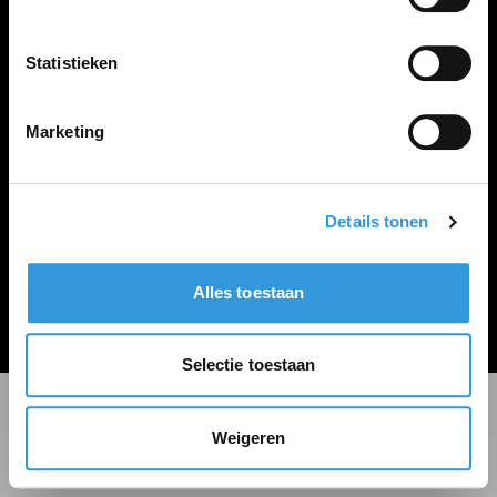
LINKS
Inloggen
Statistieken
Inschrijven
Vacature plaatsen
Marketing
Details tonen
Algemene voorwaarden
Privacy Statement
Alles toestaan
© Zoekbijbaan
Selectie toestaan
Weigeren