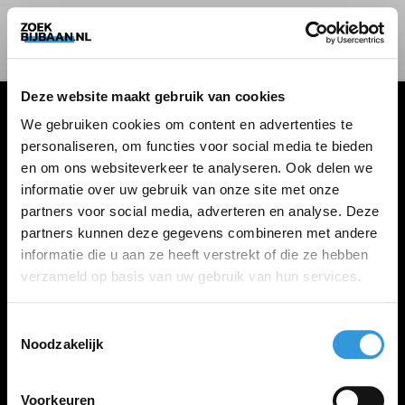
Deze website maakt gebruik van cookies
We gebruiken cookies om content en advertenties te
personaliseren, om functies voor social media te bieden
VACATURES
en om ons websiteverkeer te analyseren. Ook delen we
informatie over uw gebruik van onze site met onze
Alle vacatures
partners voor social media, adverteren en analyse. Deze
partners kunnen deze gegevens combineren met andere
informatie die u aan ze heeft verstrekt of die ze hebben
ZOEKBIJBAAN
verzameld op basis van uw gebruik van hun services.
FAQ
Kennis maken met MELON
Toestemmingsselectie
Noodzakelijk
Contact
Voorkeuren