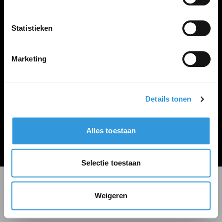
LINKS
Inloggen
Statistieken
Inschrijven
Vacature plaatsen
Marketing
Details tonen
Algemene voorwaarden
Privacy Statement
Alles toestaan
© Zoekbijbaan
Selectie toestaan
Weigeren