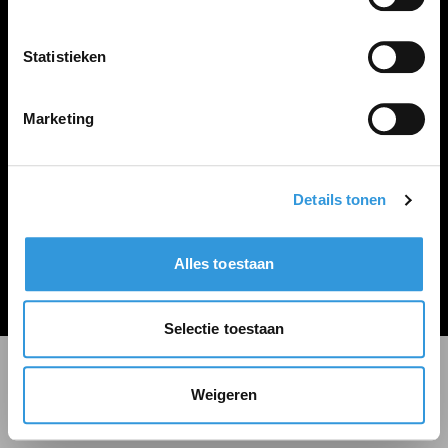
LINKS
Inloggen
Statistieken
Inschrijven
Vacature plaatsen
Marketing
Details tonen
Algemene voorwaarden
Privacy Statement
Alles toestaan
© Zoekbijbaan
Selectie toestaan
Weigeren