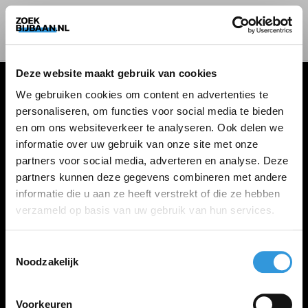
Deze website maakt gebruik van cookies
We gebruiken cookies om content en advertenties te
personaliseren, om functies voor social media te bieden
VACATURES
en om ons websiteverkeer te analyseren. Ook delen we
informatie over uw gebruik van onze site met onze
Alle vacatures
partners voor social media, adverteren en analyse. Deze
partners kunnen deze gegevens combineren met andere
informatie die u aan ze heeft verstrekt of die ze hebben
ZOEKBIJBAAN
verzameld op basis van uw gebruik van hun services.
FAQ
Kennis maken met MELON
Toestemmingsselectie
Noodzakelijk
Contact
Voorkeuren