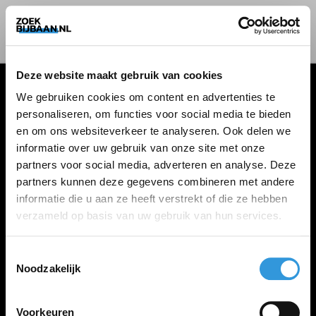
Deze website maakt gebruik van cookies
We gebruiken cookies om content en advertenties te
personaliseren, om functies voor social media te bieden
VACATURES
en om ons websiteverkeer te analyseren. Ook delen we
informatie over uw gebruik van onze site met onze
Alle vacatures
partners voor social media, adverteren en analyse. Deze
partners kunnen deze gegevens combineren met andere
informatie die u aan ze heeft verstrekt of die ze hebben
ZOEKBIJBAAN
verzameld op basis van uw gebruik van hun services.
FAQ
Kennis maken met MELON
Toestemmingsselectie
Noodzakelijk
Contact
Voorkeuren