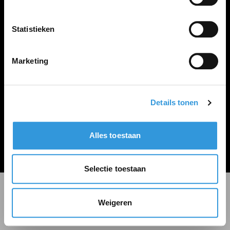
LINKS
Inloggen
Statistieken
Inschrijven
Vacature plaatsen
Marketing
Details tonen
Algemene voorwaarden
Privacy Statement
Alles toestaan
© Zoekbijbaan
Selectie toestaan
Weigeren