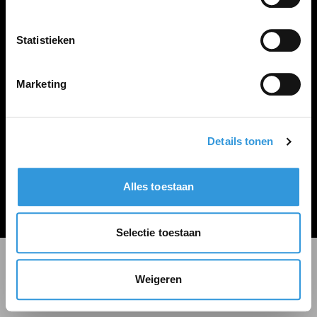
LINKS
Inloggen
Statistieken
Inschrijven
Vacature plaatsen
Marketing
Details tonen
Algemene voorwaarden
Privacy Statement
Alles toestaan
© Zoekbijbaan
Selectie toestaan
Weigeren