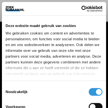
Deze website maakt gebruik van cookies
We gebruiken cookies om content en advertenties te
personaliseren, om functies voor social media te bieden
VACATURES
en om ons websiteverkeer te analyseren. Ook delen we
informatie over uw gebruik van onze site met onze
Alle vacatures
partners voor social media, adverteren en analyse. Deze
partners kunnen deze gegevens combineren met andere
informatie die u aan ze heeft verstrekt of die ze hebben
ZOEKBIJBAAN
verzameld op basis van uw gebruik van hun services.
FAQ
Kennis maken met MELON
Toestemmingsselectie
Noodzakelijk
Contact
Voorkeuren