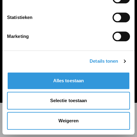
LINKS
Inloggen
Statistieken
Inschrijven
Vacature plaatsen
Marketing
Details tonen
Algemene voorwaarden
Privacy Statement
Alles toestaan
© Zoekbijbaan
Selectie toestaan
Weigeren