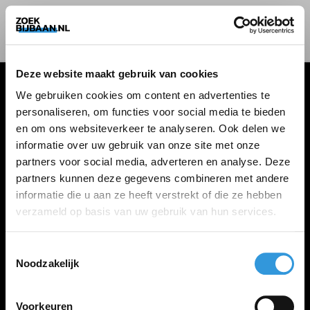
Deze website maakt gebruik van cookies
We gebruiken cookies om content en advertenties te
personaliseren, om functies voor social media te bieden
VACATURES
en om ons websiteverkeer te analyseren. Ook delen we
informatie over uw gebruik van onze site met onze
Alle vacatures
partners voor social media, adverteren en analyse. Deze
partners kunnen deze gegevens combineren met andere
informatie die u aan ze heeft verstrekt of die ze hebben
ZOEKBIJBAAN
verzameld op basis van uw gebruik van hun services.
FAQ
Kennis maken met MELON
Toestemmingsselectie
Noodzakelijk
Contact
Voorkeuren