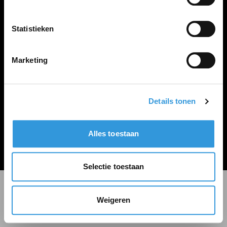
LINKS
Inloggen
Statistieken
Inschrijven
Vacature plaatsen
Marketing
Details tonen
Algemene voorwaarden
Privacy Statement
Alles toestaan
© Zoekbijbaan
Selectie toestaan
Weigeren