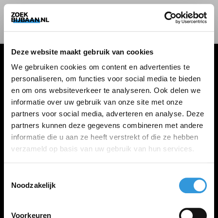
Deze website maakt gebruik van cookies
We gebruiken cookies om content en advertenties te
personaliseren, om functies voor social media te bieden
VACATURES
en om ons websiteverkeer te analyseren. Ook delen we
informatie over uw gebruik van onze site met onze
Alle vacatures
partners voor social media, adverteren en analyse. Deze
partners kunnen deze gegevens combineren met andere
informatie die u aan ze heeft verstrekt of die ze hebben
ZOEKBIJBAAN
verzameld op basis van uw gebruik van hun services.
FAQ
Kennis maken met MELON
Toestemmingsselectie
Noodzakelijk
Contact
Voorkeuren