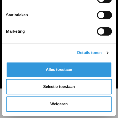
LINKS
Inloggen
Statistieken
Inschrijven
Vacature plaatsen
Marketing
Details tonen
Algemene voorwaarden
Privacy Statement
Alles toestaan
© Zoekbijbaan
Selectie toestaan
Weigeren