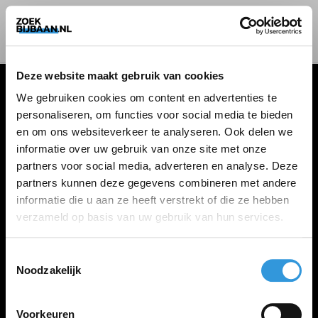
Deze website maakt gebruik van cookies
We gebruiken cookies om content en advertenties te
personaliseren, om functies voor social media te bieden
VACATURES
en om ons websiteverkeer te analyseren. Ook delen we
informatie over uw gebruik van onze site met onze
Alle vacatures
partners voor social media, adverteren en analyse. Deze
partners kunnen deze gegevens combineren met andere
informatie die u aan ze heeft verstrekt of die ze hebben
ZOEKBIJBAAN
verzameld op basis van uw gebruik van hun services.
FAQ
Kennis maken met MELON
Toestemmingsselectie
Noodzakelijk
Contact
Voorkeuren