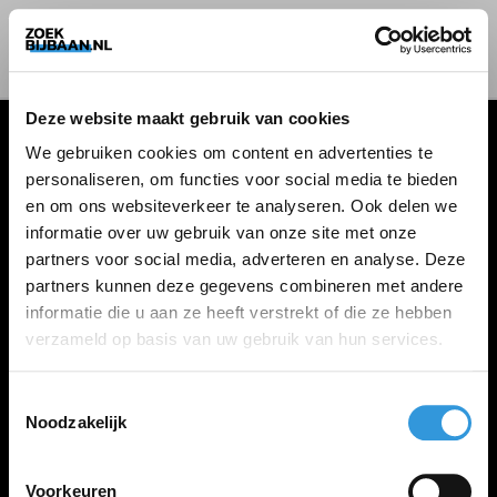
Deze website maakt gebruik van cookies
We gebruiken cookies om content en advertenties te
personaliseren, om functies voor social media te bieden
VACATURES
en om ons websiteverkeer te analyseren. Ook delen we
informatie over uw gebruik van onze site met onze
Alle vacatures
partners voor social media, adverteren en analyse. Deze
partners kunnen deze gegevens combineren met andere
informatie die u aan ze heeft verstrekt of die ze hebben
ZOEKBIJBAAN
verzameld op basis van uw gebruik van hun services.
FAQ
Kennis maken met MELON
Toestemmingsselectie
Noodzakelijk
Contact
Voorkeuren