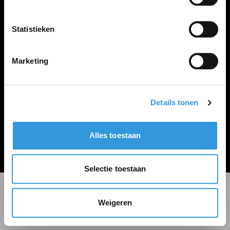
LINKS
Inloggen
Statistieken
Inschrijven
Vacature plaatsen
Marketing
Details tonen
Algemene voorwaarden
Privacy Statement
Alles toestaan
© Zoekbijbaan
Selectie toestaan
Weigeren