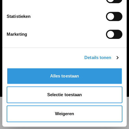
LINKS
Inloggen
Statistieken
Inschrijven
Vacature plaatsen
Marketing
Details tonen
Algemene voorwaarden
Privacy Statement
Alles toestaan
© Zoekbijbaan
Selectie toestaan
Weigeren