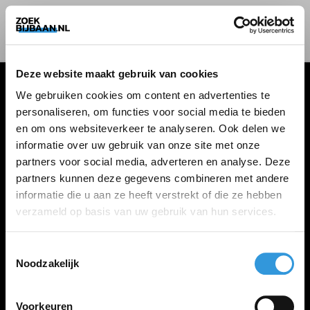
Deze website maakt gebruik van cookies
We gebruiken cookies om content en advertenties te
personaliseren, om functies voor social media te bieden
VACATURES
en om ons websiteverkeer te analyseren. Ook delen we
informatie over uw gebruik van onze site met onze
Alle vacatures
partners voor social media, adverteren en analyse. Deze
partners kunnen deze gegevens combineren met andere
informatie die u aan ze heeft verstrekt of die ze hebben
ZOEKBIJBAAN
verzameld op basis van uw gebruik van hun services.
FAQ
Kennis maken met MELON
Toestemmingsselectie
Noodzakelijk
Contact
Voorkeuren