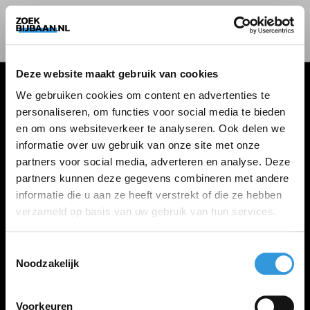
Deze website maakt gebruik van cookies
We gebruiken cookies om content en advertenties te
personaliseren, om functies voor social media te bieden
VACATURES
en om ons websiteverkeer te analyseren. Ook delen we
informatie over uw gebruik van onze site met onze
Alle vacatures
partners voor social media, adverteren en analyse. Deze
partners kunnen deze gegevens combineren met andere
informatie die u aan ze heeft verstrekt of die ze hebben
ZOEKBIJBAAN
verzameld op basis van uw gebruik van hun services.
FAQ
Kennis maken met MELON
Toestemmingsselectie
Noodzakelijk
Contact
Voorkeuren