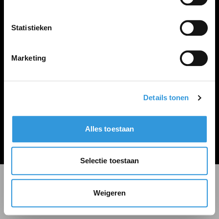
LINKS
Inloggen
Statistieken
Inschrijven
Vacature plaatsen
Marketing
Details tonen
Algemene voorwaarden
Privacy Statement
Alles toestaan
© Zoekbijbaan
Selectie toestaan
Weigeren