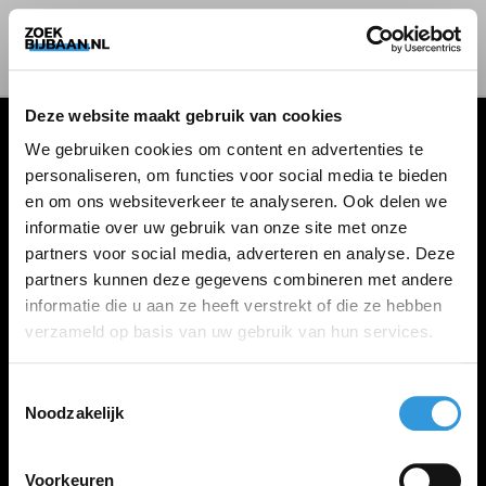
Deze website maakt gebruik van cookies
We gebruiken cookies om content en advertenties te
personaliseren, om functies voor social media te bieden
VACATURES
en om ons websiteverkeer te analyseren. Ook delen we
informatie over uw gebruik van onze site met onze
Alle vacatures
partners voor social media, adverteren en analyse. Deze
partners kunnen deze gegevens combineren met andere
informatie die u aan ze heeft verstrekt of die ze hebben
ZOEKBIJBAAN
verzameld op basis van uw gebruik van hun services.
FAQ
Kennis maken met MELON
Toestemmingsselectie
Noodzakelijk
Contact
Voorkeuren