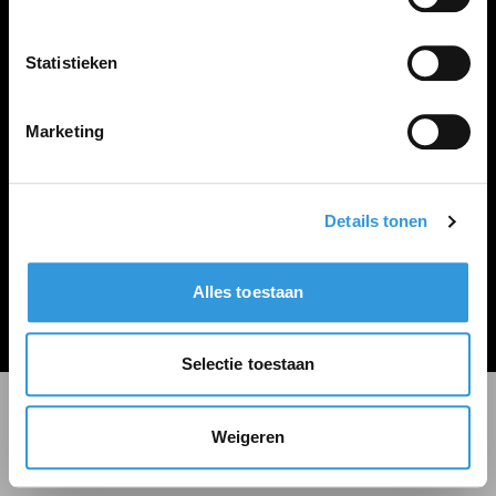
LINKS
Inloggen
Statistieken
Inschrijven
Vacature plaatsen
Marketing
Details tonen
Algemene voorwaarden
Privacy Statement
Alles toestaan
© Zoekbijbaan
Selectie toestaan
Weigeren