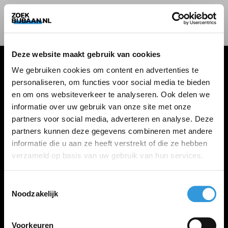
Deze website maakt gebruik van cookies
We gebruiken cookies om content en advertenties te
personaliseren, om functies voor social media te bieden
VACATURES
en om ons websiteverkeer te analyseren. Ook delen we
informatie over uw gebruik van onze site met onze
Alle vacatures
partners voor social media, adverteren en analyse. Deze
partners kunnen deze gegevens combineren met andere
informatie die u aan ze heeft verstrekt of die ze hebben
ZOEKBIJBAAN
verzameld op basis van uw gebruik van hun services.
FAQ
Kennis maken met MELON
Toestemmingsselectie
Noodzakelijk
Contact
Voorkeuren