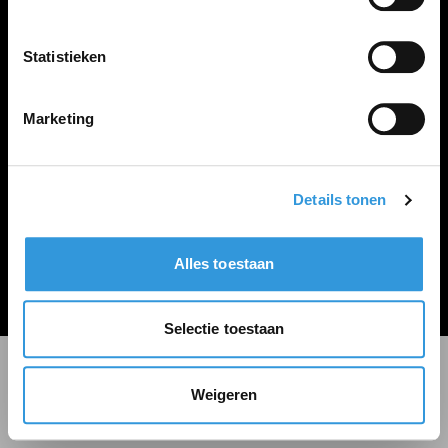
LINKS
Inloggen
Statistieken
Inschrijven
Vacature plaatsen
Marketing
Details tonen
Algemene voorwaarden
Privacy Statement
Alles toestaan
© Zoekbijbaan
Selectie toestaan
Weigeren