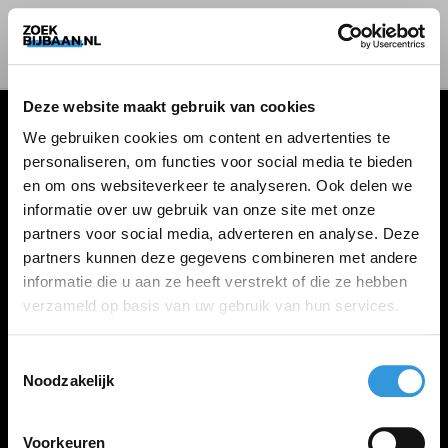
Deze website maakt gebruik van cookies
We gebruiken cookies om content en advertenties te
personaliseren, om functies voor social media te bieden
VACATURES
en om ons websiteverkeer te analyseren. Ook delen we
informatie over uw gebruik van onze site met onze
Alle vacatures
partners voor social media, adverteren en analyse. Deze
partners kunnen deze gegevens combineren met andere
informatie die u aan ze heeft verstrekt of die ze hebben
ZOEKBIJBAAN
verzameld op basis van uw gebruik van hun services.
FAQ
Kennis maken met MELON
Toestemmingsselectie
Noodzakelijk
Contact
Voorkeuren