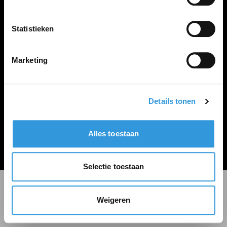
LINKS
Inloggen
Statistieken
Inschrijven
Vacature plaatsen
Marketing
Details tonen
Algemene voorwaarden
Privacy Statement
Alles toestaan
© Zoekbijbaan
Selectie toestaan
Weigeren