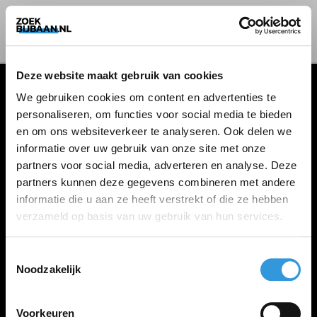
Deze website maakt gebruik van cookies
We gebruiken cookies om content en advertenties te
personaliseren, om functies voor social media te bieden
VACATURES
en om ons websiteverkeer te analyseren. Ook delen we
informatie over uw gebruik van onze site met onze
Alle vacatures
partners voor social media, adverteren en analyse. Deze
partners kunnen deze gegevens combineren met andere
informatie die u aan ze heeft verstrekt of die ze hebben
ZOEKBIJBAAN
verzameld op basis van uw gebruik van hun services.
FAQ
Kennis maken met MELON
Toestemmingsselectie
Noodzakelijk
Contact
Voorkeuren