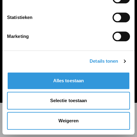
LINKS
Inloggen
Statistieken
Inschrijven
Vacature plaatsen
Marketing
Details tonen
Algemene voorwaarden
Privacy Statement
Alles toestaan
© Zoekbijbaan
Selectie toestaan
Weigeren