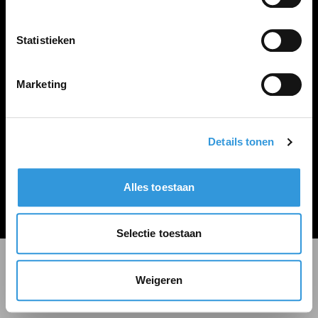
LINKS
Inloggen
Statistieken
Inschrijven
Vacature plaatsen
Marketing
Details tonen
Algemene voorwaarden
Privacy Statement
Alles toestaan
© Zoekbijbaan
Selectie toestaan
Weigeren