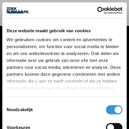
Deze website maakt gebruik van cookies
We gebruiken cookies om content en advertenties te
personaliseren, om functies voor social media te bieden
VACATURES
en om ons websiteverkeer te analyseren. Ook delen we
informatie over uw gebruik van onze site met onze
Alle vacatures
partners voor social media, adverteren en analyse. Deze
partners kunnen deze gegevens combineren met andere
informatie die u aan ze heeft verstrekt of die ze hebben
ZOEKBIJBAAN
verzameld op basis van uw gebruik van hun services.
FAQ
Kennis maken met MELON
Toestemmingsselectie
Noodzakelijk
Contact
Voorkeuren