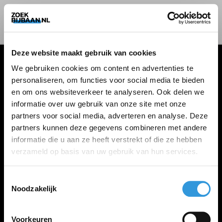
Deze website maakt gebruik van cookies
We gebruiken cookies om content en advertenties te
personaliseren, om functies voor social media te bieden
VACATURES
en om ons websiteverkeer te analyseren. Ook delen we
informatie over uw gebruik van onze site met onze
Alle vacatures
partners voor social media, adverteren en analyse. Deze
partners kunnen deze gegevens combineren met andere
informatie die u aan ze heeft verstrekt of die ze hebben
ZOEKBIJBAAN
verzameld op basis van uw gebruik van hun services.
FAQ
Kennis maken met MELON
Toestemmingsselectie
Noodzakelijk
Contact
Voorkeuren