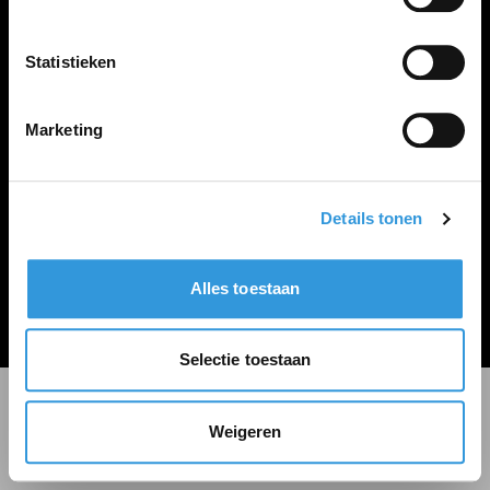
LINKS
Inloggen
Statistieken
Inschrijven
Vacature plaatsen
Marketing
Details tonen
Algemene voorwaarden
Privacy Statement
Alles toestaan
© Zoekbijbaan
Selectie toestaan
Weigeren