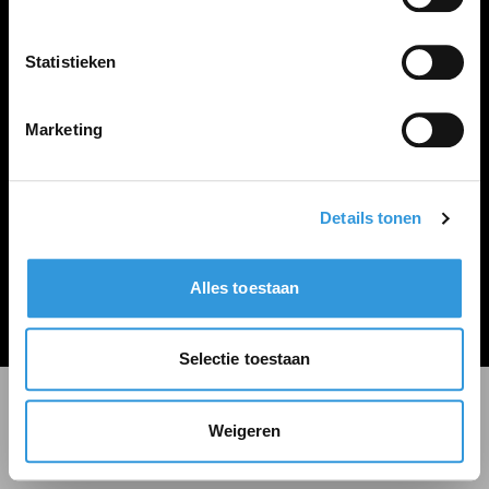
LINKS
Inloggen
Statistieken
Inschrijven
Vacature plaatsen
Marketing
Details tonen
Algemene voorwaarden
Privacy Statement
Alles toestaan
© Zoekbijbaan
Selectie toestaan
Weigeren