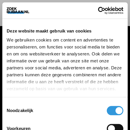
Deze website maakt gebruik van cookies
We gebruiken cookies om content en advertenties te
personaliseren, om functies voor social media te bieden
VACATURES
en om ons websiteverkeer te analyseren. Ook delen we
informatie over uw gebruik van onze site met onze
Alle vacatures
partners voor social media, adverteren en analyse. Deze
partners kunnen deze gegevens combineren met andere
informatie die u aan ze heeft verstrekt of die ze hebben
ZOEKBIJBAAN
verzameld op basis van uw gebruik van hun services.
FAQ
Kennis maken met MELON
Toestemmingsselectie
Noodzakelijk
Contact
Voorkeuren