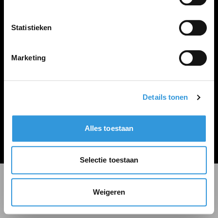
LINKS
Inloggen
Statistieken
Inschrijven
Vacature plaatsen
Marketing
Details tonen
Algemene voorwaarden
Privacy Statement
Alles toestaan
© Zoekbijbaan
Selectie toestaan
Weigeren