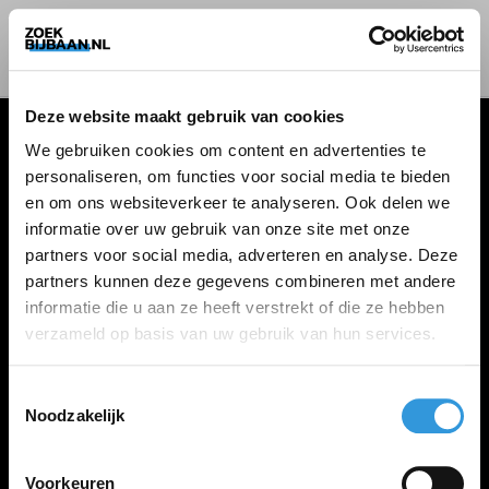
Deze website maakt gebruik van cookies
We gebruiken cookies om content en advertenties te
personaliseren, om functies voor social media te bieden
VACATURES
en om ons websiteverkeer te analyseren. Ook delen we
informatie over uw gebruik van onze site met onze
Alle vacatures
partners voor social media, adverteren en analyse. Deze
partners kunnen deze gegevens combineren met andere
informatie die u aan ze heeft verstrekt of die ze hebben
ZOEKBIJBAAN
verzameld op basis van uw gebruik van hun services.
FAQ
Kennis maken met MELON
Toestemmingsselectie
Noodzakelijk
Contact
Voorkeuren