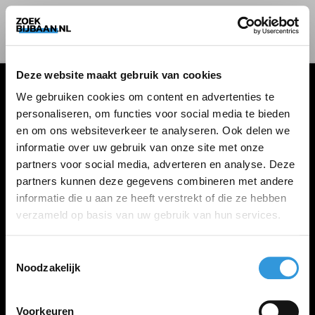
Deze website maakt gebruik van cookies
We gebruiken cookies om content en advertenties te
personaliseren, om functies voor social media te bieden
VACATURES
en om ons websiteverkeer te analyseren. Ook delen we
informatie over uw gebruik van onze site met onze
Alle vacatures
partners voor social media, adverteren en analyse. Deze
partners kunnen deze gegevens combineren met andere
informatie die u aan ze heeft verstrekt of die ze hebben
ZOEKBIJBAAN
verzameld op basis van uw gebruik van hun services.
FAQ
Kennis maken met MELON
Toestemmingsselectie
Noodzakelijk
Contact
Voorkeuren