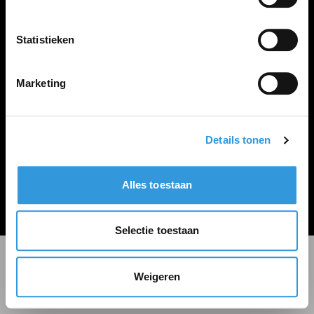
LINKS
Inloggen
Statistieken
Inschrijven
Vacature plaatsen
Marketing
Details tonen
Algemene voorwaarden
Privacy Statement
Alles toestaan
© Zoekbijbaan
Selectie toestaan
Weigeren