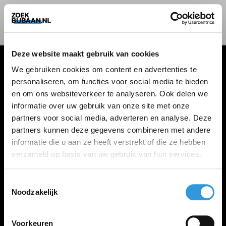
Deze website maakt gebruik van cookies
We gebruiken cookies om content en advertenties te
personaliseren, om functies voor social media te bieden
VACATURES
en om ons websiteverkeer te analyseren. Ook delen we
informatie over uw gebruik van onze site met onze
Alle vacatures
partners voor social media, adverteren en analyse. Deze
partners kunnen deze gegevens combineren met andere
informatie die u aan ze heeft verstrekt of die ze hebben
ZOEKBIJBAAN
verzameld op basis van uw gebruik van hun services.
FAQ
Kennis maken met MELON
Toestemmingsselectie
Noodzakelijk
Contact
Voorkeuren