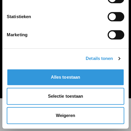
LINKS
Inloggen
Statistieken
Inschrijven
Vacature plaatsen
Marketing
Details tonen
Algemene voorwaarden
Privacy Statement
Alles toestaan
© Zoekbijbaan
Selectie toestaan
Weigeren