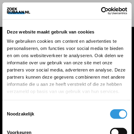
Deze website maakt gebruik van cookies
We gebruiken cookies om content en advertenties te
personaliseren, om functies voor social media te bieden
VACATURES
en om ons websiteverkeer te analyseren. Ook delen we
informatie over uw gebruik van onze site met onze
Alle vacatures
partners voor social media, adverteren en analyse. Deze
partners kunnen deze gegevens combineren met andere
informatie die u aan ze heeft verstrekt of die ze hebben
ZOEKBIJBAAN
verzameld op basis van uw gebruik van hun services.
FAQ
Kennis maken met MELON
Toestemmingsselectie
Noodzakelijk
Contact
Voorkeuren