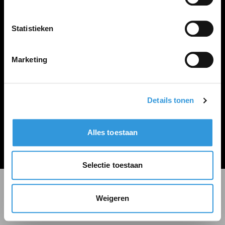
LINKS
Inloggen
Statistieken
Inschrijven
Vacature plaatsen
Marketing
Details tonen
Algemene voorwaarden
Privacy Statement
Alles toestaan
© Zoekbijbaan
Selectie toestaan
Weigeren