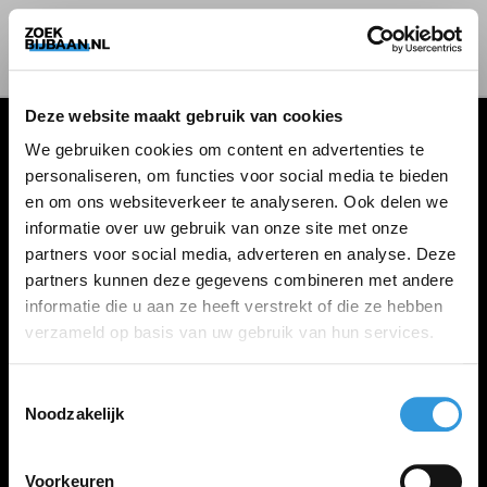
Deze website maakt gebruik van cookies
We gebruiken cookies om content en advertenties te
personaliseren, om functies voor social media te bieden
VACATURES
en om ons websiteverkeer te analyseren. Ook delen we
informatie over uw gebruik van onze site met onze
Alle vacatures
partners voor social media, adverteren en analyse. Deze
partners kunnen deze gegevens combineren met andere
informatie die u aan ze heeft verstrekt of die ze hebben
ZOEKBIJBAAN
verzameld op basis van uw gebruik van hun services.
FAQ
Kennis maken met MELON
Toestemmingsselectie
Noodzakelijk
Contact
Voorkeuren