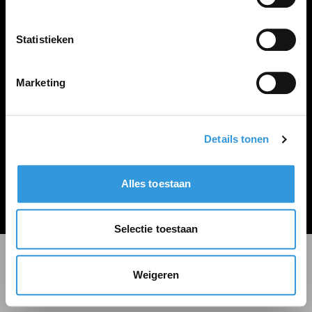
LINKS
Inloggen
Statistieken
Inschrijven
Vacature plaatsen
Marketing
Details tonen
Algemene voorwaarden
Privacy Statement
Alles toestaan
© Zoekbijbaan
Selectie toestaan
Weigeren