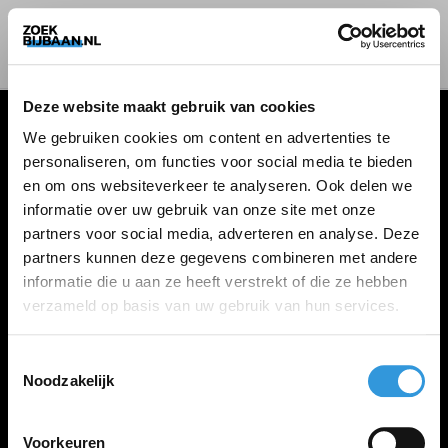
Deze website maakt gebruik van cookies
We gebruiken cookies om content en advertenties te
personaliseren, om functies voor social media te bieden
VACATURES
en om ons websiteverkeer te analyseren. Ook delen we
informatie over uw gebruik van onze site met onze
Alle vacatures
partners voor social media, adverteren en analyse. Deze
partners kunnen deze gegevens combineren met andere
informatie die u aan ze heeft verstrekt of die ze hebben
ZOEKBIJBAAN
verzameld op basis van uw gebruik van hun services.
FAQ
Kennis maken met MELON
Toestemmingsselectie
Noodzakelijk
Contact
Voorkeuren