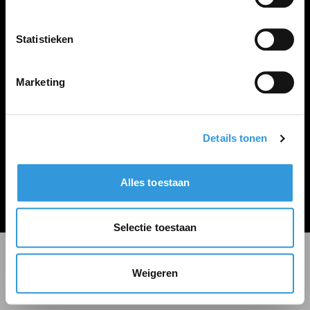
LINKS
Inloggen
Statistieken
Inschrijven
Vacature plaatsen
Marketing
Details tonen
Algemene voorwaarden
Privacy Statement
Alles toestaan
© Zoekbijbaan
Selectie toestaan
Weigeren