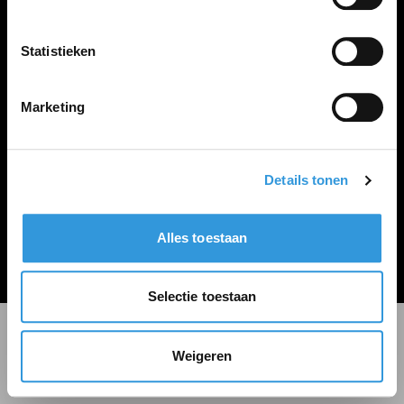
LINKS
Inloggen
Statistieken
Inschrijven
Vacature plaatsen
Marketing
Details tonen
Algemene voorwaarden
Privacy Statement
Alles toestaan
© Zoekbijbaan
Selectie toestaan
Weigeren