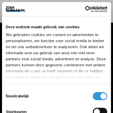
Deze website maakt gebruik van cookies
We gebruiken cookies om content en advertenties te
personaliseren, om functies voor social media te bieden
VACATURES
en om ons websiteverkeer te analyseren. Ook delen we
informatie over uw gebruik van onze site met onze
Alle vacatures
partners voor social media, adverteren en analyse. Deze
partners kunnen deze gegevens combineren met andere
informatie die u aan ze heeft verstrekt of die ze hebben
ZOEKBIJBAAN
verzameld op basis van uw gebruik van hun services.
FAQ
Kennis maken met MELON
Toestemmingsselectie
Noodzakelijk
Contact
Voorkeuren