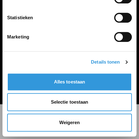
LINKS
Inloggen
Statistieken
Inschrijven
Vacature plaatsen
Marketing
Details tonen
Algemene voorwaarden
Privacy Statement
Alles toestaan
© Zoekbijbaan
Selectie toestaan
Weigeren