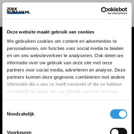
Deze website maakt gebruik van cookies
We gebruiken cookies om content en advertenties te
personaliseren, om functies voor social media te bieden
VACATURES
en om ons websiteverkeer te analyseren. Ook delen we
informatie over uw gebruik van onze site met onze
Alle vacatures
partners voor social media, adverteren en analyse. Deze
partners kunnen deze gegevens combineren met andere
informatie die u aan ze heeft verstrekt of die ze hebben
ZOEKBIJBAAN
verzameld op basis van uw gebruik van hun services.
FAQ
Kennis maken met MELON
Toestemmingsselectie
Noodzakelijk
Contact
Voorkeuren