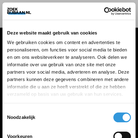
Deze website maakt gebruik van cookies
We gebruiken cookies om content en advertenties te
personaliseren, om functies voor social media te bieden
VACATURES
en om ons websiteverkeer te analyseren. Ook delen we
informatie over uw gebruik van onze site met onze
Alle vacatures
partners voor social media, adverteren en analyse. Deze
partners kunnen deze gegevens combineren met andere
informatie die u aan ze heeft verstrekt of die ze hebben
ZOEKBIJBAAN
verzameld op basis van uw gebruik van hun services.
FAQ
Kennis maken met MELON
Toestemmingsselectie
Noodzakelijk
Contact
Voorkeuren