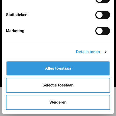
LINKS
Inloggen
Statistieken
Inschrijven
Vacature plaatsen
Marketing
Details tonen
Algemene voorwaarden
Privacy Statement
Alles toestaan
© Zoekbijbaan
Selectie toestaan
Weigeren