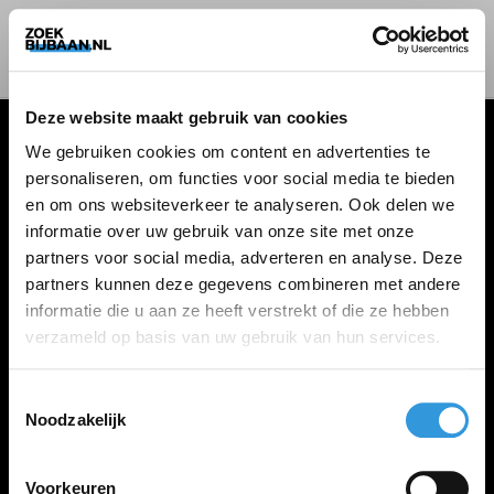
Deze website maakt gebruik van cookies
We gebruiken cookies om content en advertenties te
personaliseren, om functies voor social media te bieden
VACATURES
en om ons websiteverkeer te analyseren. Ook delen we
informatie over uw gebruik van onze site met onze
Alle vacatures
partners voor social media, adverteren en analyse. Deze
partners kunnen deze gegevens combineren met andere
informatie die u aan ze heeft verstrekt of die ze hebben
ZOEKBIJBAAN
verzameld op basis van uw gebruik van hun services.
FAQ
Kennis maken met MELON
Toestemmingsselectie
Noodzakelijk
Contact
Voorkeuren