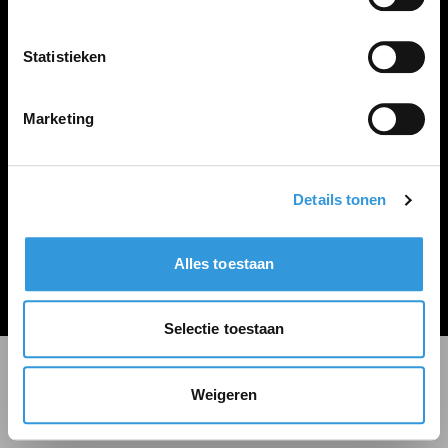
LINKS
Inloggen
Statistieken
Inschrijven
Vacature plaatsen
Marketing
Details tonen
Algemene voorwaarden
Privacy Statement
Alles toestaan
© Zoekbijbaan
Selectie toestaan
Weigeren