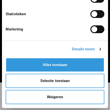
LINKS
Inloggen
Statistieken
Inschrijven
Vacature plaatsen
Marketing
Details tonen
Algemene voorwaarden
Privacy Statement
Alles toestaan
© Zoekbijbaan
Selectie toestaan
Weigeren