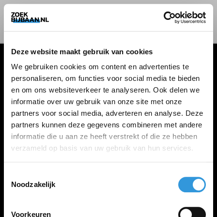
Deze website maakt gebruik van cookies
We gebruiken cookies om content en advertenties te
personaliseren, om functies voor social media te bieden
VACATURES
en om ons websiteverkeer te analyseren. Ook delen we
informatie over uw gebruik van onze site met onze
Alle vacatures
partners voor social media, adverteren en analyse. Deze
partners kunnen deze gegevens combineren met andere
informatie die u aan ze heeft verstrekt of die ze hebben
ZOEKBIJBAAN
verzameld op basis van uw gebruik van hun services.
FAQ
Kennis maken met MELON
Toestemmingsselectie
Noodzakelijk
Contact
Voorkeuren