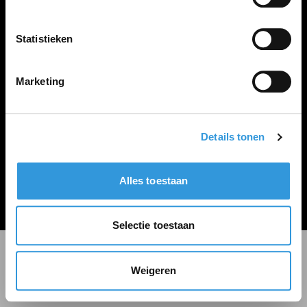
LINKS
Inloggen
Statistieken
Inschrijven
Vacature plaatsen
Marketing
Details tonen
Algemene voorwaarden
Privacy Statement
Alles toestaan
© Zoekbijbaan
Selectie toestaan
Weigeren