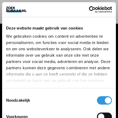
Deze website maakt gebruik van cookies
We gebruiken cookies om content en advertenties te
personaliseren, om functies voor social media te bieden
VACATURES
en om ons websiteverkeer te analyseren. Ook delen we
informatie over uw gebruik van onze site met onze
Alle vacatures
partners voor social media, adverteren en analyse. Deze
partners kunnen deze gegevens combineren met andere
informatie die u aan ze heeft verstrekt of die ze hebben
ZOEKBIJBAAN
verzameld op basis van uw gebruik van hun services.
FAQ
Kennis maken met MELON
Toestemmingsselectie
Noodzakelijk
Contact
Voorkeuren