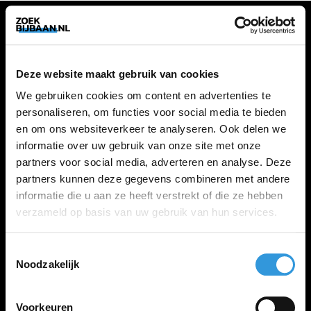
VACATURES
Deze website maakt gebruik van cookies
Alle vacatures
We gebruiken cookies om content en advertenties te
personaliseren, om functies voor social media te bieden
en om ons websiteverkeer te analyseren. Ook delen we
ZOEKBIJBAAN
informatie over uw gebruik van onze site met onze
partners voor social media, adverteren en analyse. Deze
FAQ
partners kunnen deze gegevens combineren met andere
Kennis maken met MELON
informatie die u aan ze heeft verstrekt of die ze hebben
Contact
verzameld op basis van uw gebruik van hun services.
Toestemmingsselectie
LINKS
Noodzakelijk
Inloggen
Inschrijven
Voorkeuren