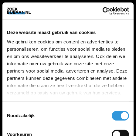
VACATURES
Deze website maakt gebruik van cookies
Alle vacatures
We gebruiken cookies om content en advertenties te
personaliseren, om functies voor social media te bieden
en om ons websiteverkeer te analyseren. Ook delen we
ZOEKBIJBAAN
informatie over uw gebruik van onze site met onze
partners voor social media, adverteren en analyse. Deze
FAQ
partners kunnen deze gegevens combineren met andere
Kennis maken met MELON
informatie die u aan ze heeft verstrekt of die ze hebben
Contact
verzameld op basis van uw gebruik van hun services.
Toestemmingsselectie
LINKS
Noodzakelijk
Inloggen
Inschrijven
Voorkeuren