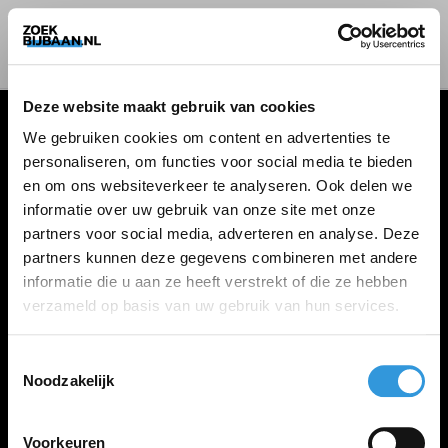
Deze website maakt gebruik van cookies
We gebruiken cookies om content en advertenties te
personaliseren, om functies voor social media te bieden
VACATURES
en om ons websiteverkeer te analyseren. Ook delen we
informatie over uw gebruik van onze site met onze
Alle vacatures
partners voor social media, adverteren en analyse. Deze
partners kunnen deze gegevens combineren met andere
informatie die u aan ze heeft verstrekt of die ze hebben
ZOEKBIJBAAN
verzameld op basis van uw gebruik van hun services.
FAQ
Kennis maken met MELON
Toestemmingsselectie
Noodzakelijk
Contact
Voorkeuren