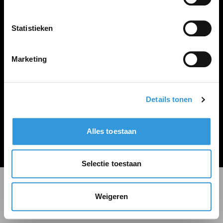
LINKS
Inloggen
Statistieken
Inschrijven
Vacature plaatsen
Marketing
Details tonen
Algemene voorwaarden
Privacy Statement
Alles toestaan
© Zoekbijbaan
Selectie toestaan
Weigeren