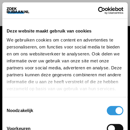
Deze website maakt gebruik van cookies
We gebruiken cookies om content en advertenties te
personaliseren, om functies voor social media te bieden
VACATURES
en om ons websiteverkeer te analyseren. Ook delen we
informatie over uw gebruik van onze site met onze
Alle vacatures
partners voor social media, adverteren en analyse. Deze
partners kunnen deze gegevens combineren met andere
informatie die u aan ze heeft verstrekt of die ze hebben
ZOEKBIJBAAN
verzameld op basis van uw gebruik van hun services.
FAQ
Kennis maken met MELON
Toestemmingsselectie
Noodzakelijk
Contact
Voorkeuren