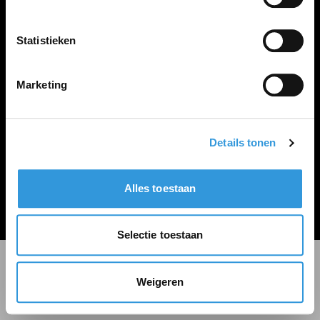
LINKS
Inloggen
Statistieken
Inschrijven
Vacature plaatsen
Marketing
Details tonen
Algemene voorwaarden
Privacy Statement
Alles toestaan
© Zoekbijbaan
Selectie toestaan
Weigeren