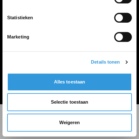
LINKS
Inloggen
Statistieken
Inschrijven
Vacature plaatsen
Marketing
Details tonen
Algemene voorwaarden
Privacy Statement
Alles toestaan
© Zoekbijbaan
Selectie toestaan
Weigeren