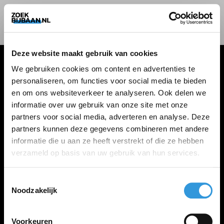
Deze website maakt gebruik van cookies
We gebruiken cookies om content en advertenties te
personaliseren, om functies voor social media te bieden
VACATURES
en om ons websiteverkeer te analyseren. Ook delen we
informatie over uw gebruik van onze site met onze
Alle vacatures
partners voor social media, adverteren en analyse. Deze
partners kunnen deze gegevens combineren met andere
informatie die u aan ze heeft verstrekt of die ze hebben
ZOEKBIJBAAN
verzameld op basis van uw gebruik van hun services.
FAQ
Kennis maken met MELON
Toestemmingsselectie
Noodzakelijk
Contact
Voorkeuren