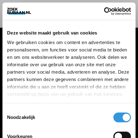
Deze website maakt gebruik van cookies
We gebruiken cookies om content en advertenties te
personaliseren, om functies voor social media te bieden
VACATURES
en om ons websiteverkeer te analyseren. Ook delen we
informatie over uw gebruik van onze site met onze
Alle vacatures
partners voor social media, adverteren en analyse. Deze
partners kunnen deze gegevens combineren met andere
informatie die u aan ze heeft verstrekt of die ze hebben
ZOEKBIJBAAN
verzameld op basis van uw gebruik van hun services.
FAQ
Kennis maken met MELON
Toestemmingsselectie
Noodzakelijk
Contact
Voorkeuren