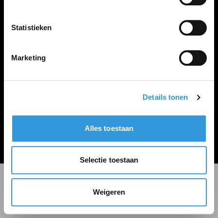
LINKS
Inloggen
Statistieken
Inschrijven
Vacature plaatsen
Marketing
Details tonen
Algemene voorwaarden
Privacy Statement
Alles toestaan
© Zoekbijbaan
Selectie toestaan
Weigeren