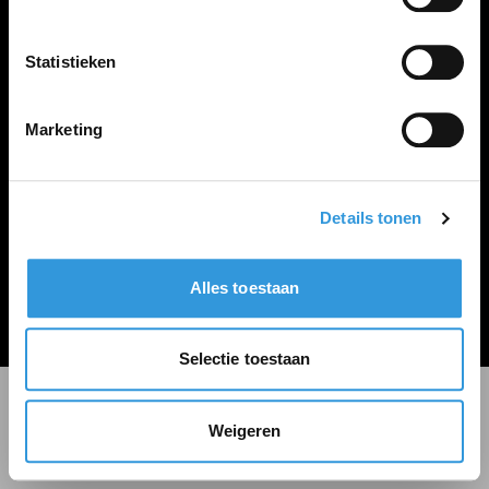
LINKS
Inloggen
Statistieken
Inschrijven
Vacature plaatsen
Marketing
Details tonen
Algemene voorwaarden
Privacy Statement
Alles toestaan
© Zoekbijbaan
Selectie toestaan
Weigeren