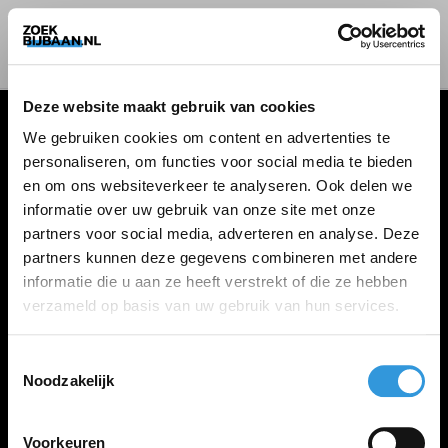
Deze website maakt gebruik van cookies
We gebruiken cookies om content en advertenties te
personaliseren, om functies voor social media te bieden
VACATURES
en om ons websiteverkeer te analyseren. Ook delen we
informatie over uw gebruik van onze site met onze
Alle vacatures
partners voor social media, adverteren en analyse. Deze
partners kunnen deze gegevens combineren met andere
informatie die u aan ze heeft verstrekt of die ze hebben
ZOEKBIJBAAN
verzameld op basis van uw gebruik van hun services.
FAQ
Kennis maken met MELON
Toestemmingsselectie
Noodzakelijk
Contact
Voorkeuren