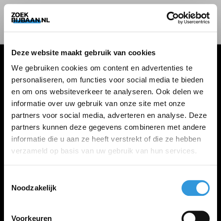
Deze website maakt gebruik van cookies
We gebruiken cookies om content en advertenties te
personaliseren, om functies voor social media te bieden
VACATURES
en om ons websiteverkeer te analyseren. Ook delen we
informatie over uw gebruik van onze site met onze
Alle vacatures
partners voor social media, adverteren en analyse. Deze
partners kunnen deze gegevens combineren met andere
informatie die u aan ze heeft verstrekt of die ze hebben
ZOEKBIJBAAN
verzameld op basis van uw gebruik van hun services.
FAQ
Kennis maken met MELON
Toestemmingsselectie
Noodzakelijk
Contact
Voorkeuren