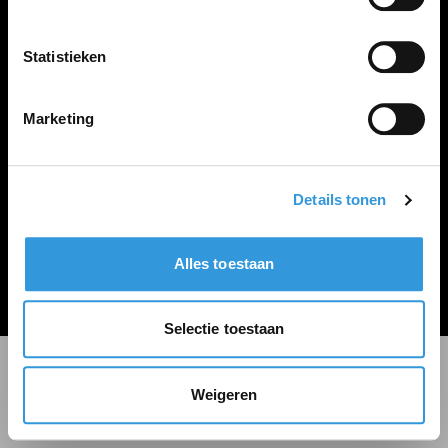
LINKS
Inloggen
Statistieken
Inschrijven
Vacature plaatsen
Marketing
Details tonen
Algemene voorwaarden
Privacy Statement
Alles toestaan
© Zoekbijbaan
Selectie toestaan
Weigeren