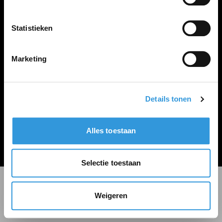
LINKS
Inloggen
Statistieken
Inschrijven
Vacature plaatsen
Marketing
Details tonen
Algemene voorwaarden
Privacy Statement
Alles toestaan
© Zoekbijbaan
Selectie toestaan
Weigeren