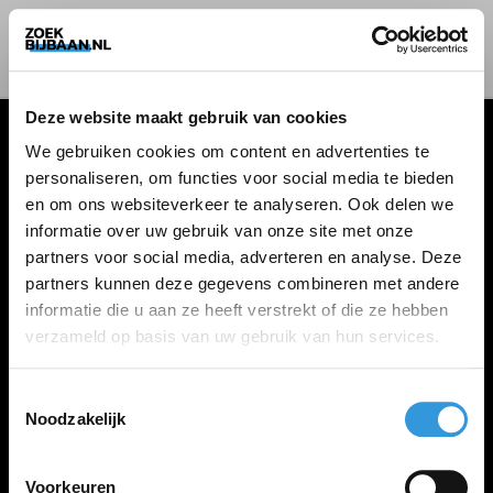
Deze website maakt gebruik van cookies
We gebruiken cookies om content en advertenties te
personaliseren, om functies voor social media te bieden
VACATURES
en om ons websiteverkeer te analyseren. Ook delen we
informatie over uw gebruik van onze site met onze
Alle vacatures
partners voor social media, adverteren en analyse. Deze
partners kunnen deze gegevens combineren met andere
informatie die u aan ze heeft verstrekt of die ze hebben
ZOEKBIJBAAN
verzameld op basis van uw gebruik van hun services.
FAQ
Kennis maken met MELON
Toestemmingsselectie
Noodzakelijk
Contact
Voorkeuren