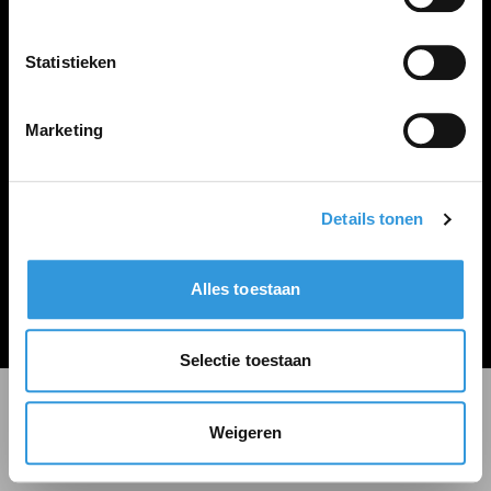
LINKS
Inloggen
Statistieken
Inschrijven
Vacature plaatsen
Marketing
Details tonen
Algemene voorwaarden
Privacy Statement
Alles toestaan
© Zoekbijbaan
Selectie toestaan
Weigeren