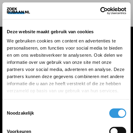
Deze website maakt gebruik van cookies
We gebruiken cookies om content en advertenties te
personaliseren, om functies voor social media te bieden
VACATURES
en om ons websiteverkeer te analyseren. Ook delen we
informatie over uw gebruik van onze site met onze
Alle vacatures
partners voor social media, adverteren en analyse. Deze
partners kunnen deze gegevens combineren met andere
informatie die u aan ze heeft verstrekt of die ze hebben
ZOEKBIJBAAN
verzameld op basis van uw gebruik van hun services.
FAQ
Kennis maken met MELON
Toestemmingsselectie
Noodzakelijk
Contact
Voorkeuren