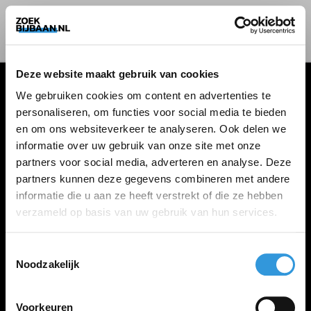
Deze website maakt gebruik van cookies
We gebruiken cookies om content en advertenties te
personaliseren, om functies voor social media te bieden
VACATURES
en om ons websiteverkeer te analyseren. Ook delen we
informatie over uw gebruik van onze site met onze
Alle vacatures
partners voor social media, adverteren en analyse. Deze
partners kunnen deze gegevens combineren met andere
informatie die u aan ze heeft verstrekt of die ze hebben
ZOEKBIJBAAN
verzameld op basis van uw gebruik van hun services.
FAQ
Kennis maken met MELON
Toestemmingsselectie
Noodzakelijk
Contact
Voorkeuren