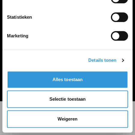
LINKS
Inloggen
Statistieken
Inschrijven
Vacature plaatsen
Marketing
Details tonen
Algemene voorwaarden
Privacy Statement
Alles toestaan
© Zoekbijbaan
Selectie toestaan
Weigeren