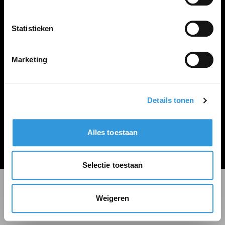
LINKS
Inloggen
Statistieken
Inschrijven
Vacature plaatsen
Marketing
Details tonen
Algemene voorwaarden
Privacy Statement
Alles toestaan
© Zoekbijbaan
Selectie toestaan
Weigeren