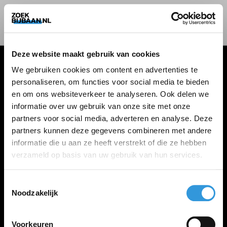
Deze website maakt gebruik van cookies
We gebruiken cookies om content en advertenties te
personaliseren, om functies voor social media te bieden
VACATURES
en om ons websiteverkeer te analyseren. Ook delen we
informatie over uw gebruik van onze site met onze
Alle vacatures
partners voor social media, adverteren en analyse. Deze
partners kunnen deze gegevens combineren met andere
informatie die u aan ze heeft verstrekt of die ze hebben
ZOEKBIJBAAN
verzameld op basis van uw gebruik van hun services.
FAQ
Kennis maken met MELON
Toestemmingsselectie
Noodzakelijk
Contact
Voorkeuren