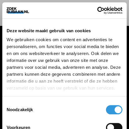
Deze website maakt gebruik van cookies
We gebruiken cookies om content en advertenties te
personaliseren, om functies voor social media te bieden
VACATURES
en om ons websiteverkeer te analyseren. Ook delen we
informatie over uw gebruik van onze site met onze
Alle vacatures
partners voor social media, adverteren en analyse. Deze
partners kunnen deze gegevens combineren met andere
informatie die u aan ze heeft verstrekt of die ze hebben
ZOEKBIJBAAN
verzameld op basis van uw gebruik van hun services.
FAQ
Kennis maken met MELON
Toestemmingsselectie
Noodzakelijk
Contact
Voorkeuren