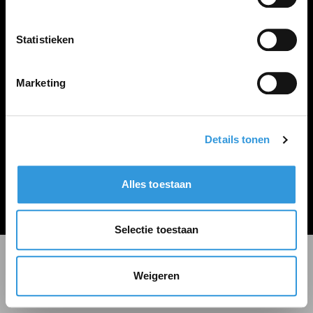
LINKS
Inloggen
Statistieken
Inschrijven
Vacature plaatsen
Marketing
Details tonen
Algemene voorwaarden
Privacy Statement
Alles toestaan
© Zoekbijbaan
Selectie toestaan
Weigeren