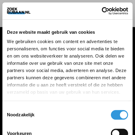
Deze website maakt gebruik van cookies
We gebruiken cookies om content en advertenties te
personaliseren, om functies voor social media te bieden
VACATURES
en om ons websiteverkeer te analyseren. Ook delen we
informatie over uw gebruik van onze site met onze
Alle vacatures
partners voor social media, adverteren en analyse. Deze
partners kunnen deze gegevens combineren met andere
informatie die u aan ze heeft verstrekt of die ze hebben
ZOEKBIJBAAN
verzameld op basis van uw gebruik van hun services.
FAQ
Kennis maken met MELON
Toestemmingsselectie
Noodzakelijk
Contact
Voorkeuren