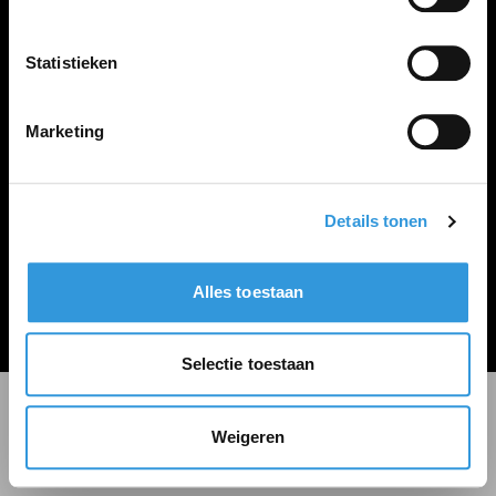
LINKS
Inloggen
Statistieken
Inschrijven
Vacature plaatsen
Marketing
Details tonen
Algemene voorwaarden
Privacy Statement
Alles toestaan
© Zoekbijbaan
Selectie toestaan
Weigeren