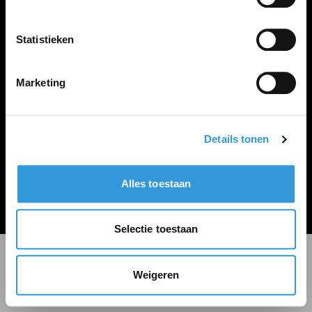
LINKS
Inloggen
Statistieken
Inschrijven
Vacature plaatsen
Marketing
Details tonen
Algemene voorwaarden
Privacy Statement
Alles toestaan
© Zoekbijbaan
Selectie toestaan
Weigeren