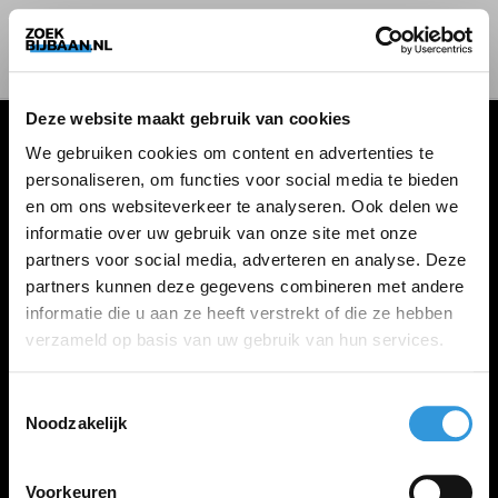
Deze website maakt gebruik van cookies
We gebruiken cookies om content en advertenties te
personaliseren, om functies voor social media te bieden
VACATURES
en om ons websiteverkeer te analyseren. Ook delen we
informatie over uw gebruik van onze site met onze
Alle vacatures
partners voor social media, adverteren en analyse. Deze
partners kunnen deze gegevens combineren met andere
informatie die u aan ze heeft verstrekt of die ze hebben
ZOEKBIJBAAN
verzameld op basis van uw gebruik van hun services.
FAQ
Kennis maken met MELON
Toestemmingsselectie
Noodzakelijk
Contact
Voorkeuren